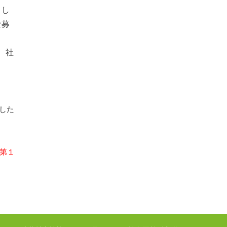
とし
な募
、社
した
第１