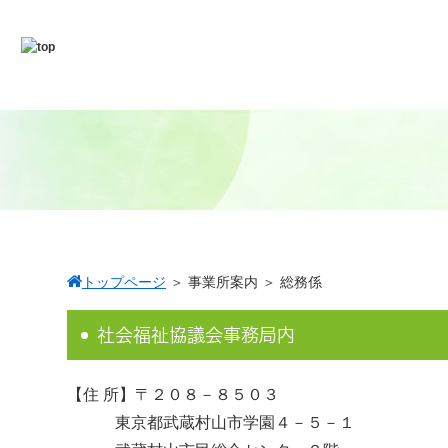
トップページ
＞
事業所案内
＞
総務係
社会福祉協議会事務局内
【住 所】〒２０８－８５０３
東京都武蔵村山市学園４－５－１