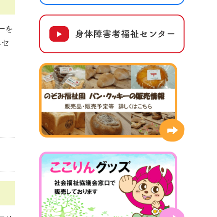
ーを
ニセ