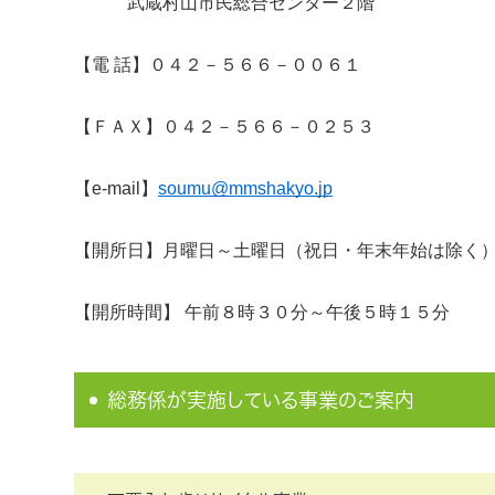
武蔵村山市民総合センター２階
【電 話】０４２－５６６－００６１
【ＦＡＸ】０４２－５６６－０２５３
【e-mail】
soumu@mmshakyo.jp
【開所日】月曜日～土曜日（祝日・年末年始は除く
【開所時間】 午前８時３０分～午後５時１５分
総務係が実施している事業のご案内